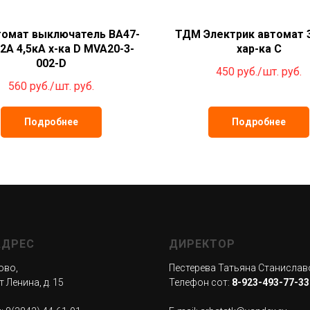
томат выключатель ВА47-
ТДМ Электрик автомат 
 2А 4,5кА х-ка D MVA20-3-
хар-ка С
002-D
450 руб./шт.
руб.
560 руб./шт.
руб.
Подробнее
Подробнее
АДРЕС
ДИРЕКТОР
ово,
Пестерева Татьяна Станислав
 Ленина, д. 15
Телефон сот:
8-923-493-77-33