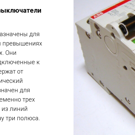
выключатели
азначены для
и превышениях
х. Они
одключенные к
ержат от
тический
начен для
еменно трех
 из линий
у три полюса.