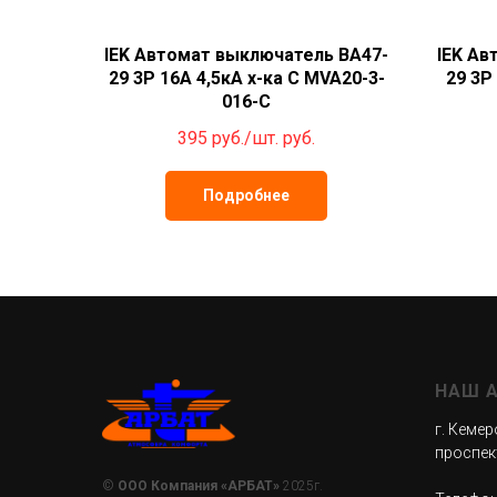
IEK Автомат выключатель ВА47-
IEK Ав
29 3Р 16А 4,5кА х-ка С MVA20-3-
29 3Р
016-C
395 руб./шт.
руб.
Подробнее
НАШ 
г. Кемер
проспект
©
ООО Компания «АРБАТ»
2025г.