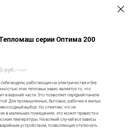
 Тепломаш серии Оптима 200
0
руб.
/
1 pc
себя модели, работающие на электричестве и без
нностью этих тепловых завес является то, что
т в верхней части. Это позволяет передней панели
стой. Для промышленных, бытовых, рабочих и жилых
евосходный выбор. Но отметим, что не
их в маленьких помещениях, это может привести к
ысокие температуры. На всякий случай все завесы
аварийным устройством, позволяющее отключать