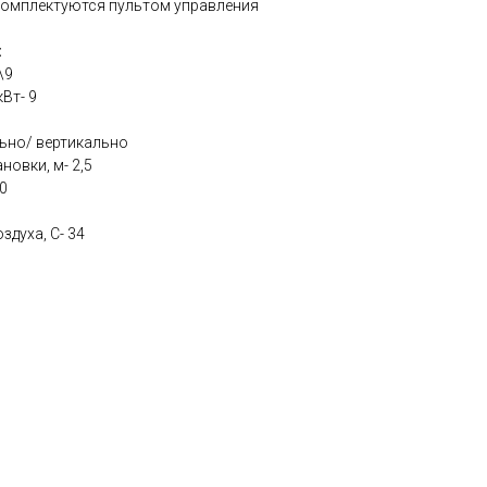
Комплектуются пультом управления
:
\9
Вт- 9
льно/ вертикально
овки, м- 2,5
0
духа, C- 34