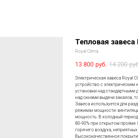
Тепловая завеса
Royal Clima
13 800
руб.
14 200
руб
Электрическая завеса Royal C
устройство с электрическим 
установки над стандартными 
над окнами выдачи заказов, т
Завеса используется для разд
режимах мощности: вентиляци
мощность. В холодный период
80-90% при открытом проёме. 
горячего воздуха, неприятных
Высококачественное покрытие