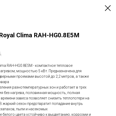
 Royal Clima RAH-HG0.8E5M
.
lima RAH-HG0.8E5M - компактное тепловое
нагревом, мощностью 5 кВт. Предназначена для
дверными проемами высотой до 2,2 метров, а также
овара
еления разнотемпературных зон и работает в трех
я без нагрева, половинная мощность, полная
 времени завеса позволяет снизить теплопотери на
В жаркий сезон предотвратит попадание внутрь
 запахов, пыли и насекомых
 белого цвета устойчиво к выцветанию, коррозии и