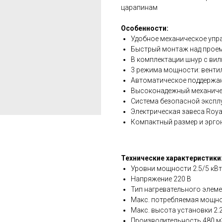
царапинам
Особенности:
Удобное механическое упр
Быстрый монтаж над проем
В комплектации шнур с вил
3 режима мощности: венти
Автоматическое поддержа
Высоконадежный механиче
Система безопасной эксплуа
Электрическая завеса Royal
Компактный размер и эрго
Технические характеристики
Уровни мощности 2.5/5 кВт
Напряжение 220 В
Тип нагревательного элем
Макс. потребляемая мощно
Макс. высота установки 2.
Производительность 480 м