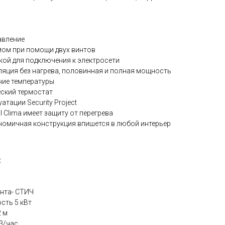
авление
ом при помощи двух винтов
кой для подключения к электросети
ляция без нагрева, половинная и полная мощность
ние температуры
ский термостат
тации Security Project
 Clima имеет защиту от перегрева
номичная конструкция впишется в любой интерьер
:
ента- СТИЧ
сть 5 кВт
2 м
3/час