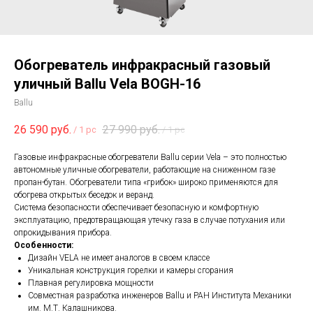
Обогреватель инфракрасный газовый
уличный Ballu Vela BOGH-16
Ballu
26 590
руб.
27 990
руб.
/
1 pc
/
1 pc
Газовые инфракрасные обогреватели Ballu серии Vela – это полностью
автономные уличные обогреватели, работающие на сниженном газе
пропан-бутан. Обогреватели типа «грибок» широко применяются для
обогрева открытых беседок и веранд.
Система безопасности обеспечивает безопасную и комфортную
эксплуатацию, предотвращающая утечку газа в случае потухания или
опрокидывания прибора.
Особенности:
Дизайн VELA не имеет аналогов в своем классе
Уникальная конструкция горелки и камеры сгорания
Плавная регулировка мощности
Совместная разработка инженеров Ballu и РАН Института Механики
им. М.Т. Калашникова.