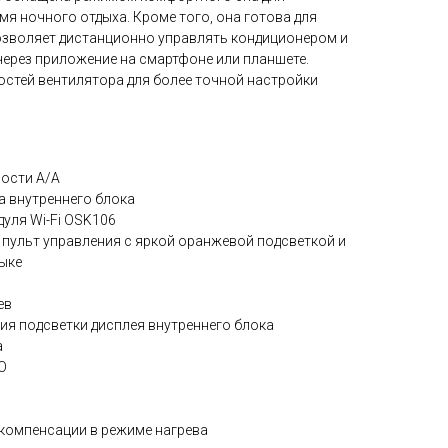
я ночного отдыха. Кроме того, она готова для
позволяет дистанционно управлять кондиционером и
ерез приложение на смартфоне или планшете.
остей вентилятора для более точной настройки
ости А/А
а внутреннего блока
дуля Wi-Fi OSK106
ульт управления с яркой оранжевой подсветкой и
ыке
ев
я подсветки дисплея внутреннего блока
а
O
компенсации в режиме нагрева