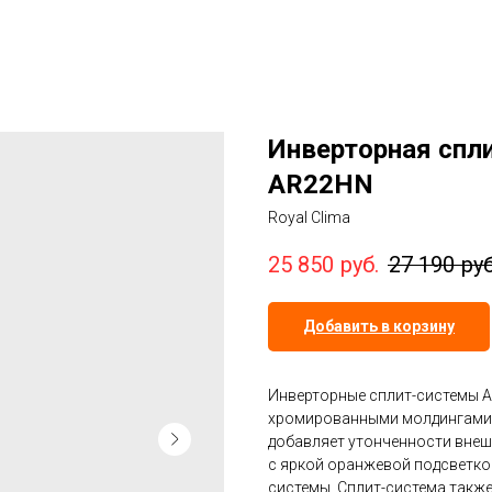
Инверторная спли
AR22HN
Royal Clima
25 850
руб.
27 190
руб
Добавить в корзину
Инверторные сплит-системы AR
хромированными молдингами и
добавляет утонченности вне
с яркой оранжевой подсветко
системы. Сплит-система такж