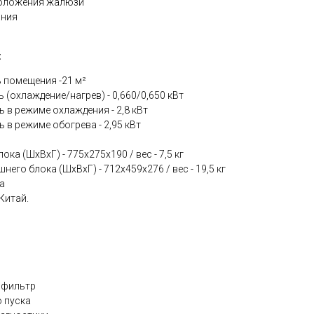
положения жалюзи
ания
:
 помещения -21 м²
(охлаждение/нагрев) - 0,660/0,650 кВт
 в режиме охлаждения - 2,8 кВт
 в режиме обогрева - 2,95 кВт
ка (ШхВхГ) - 775x275x190 / вес - 7,5 кг
его блока (ШхВхГ) - 712x459x276 / вес - 19,5 кг
а
Китай.
 фильтр
о пуска