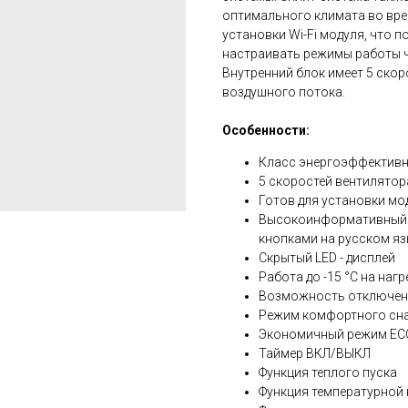
оптимального климата во врем
установки Wi-Fi модуля, что 
настраивать режимы работы ч
Внутренний блок имеет 5 скор
воздушного потока.
Особенности:
Класс энергоэффективн
5 скоростей вентилятор
Готов для установки мо
Высокоинформативный п
кнопками на русском яз
Скрытый LED - дисплей
Работа до -15 °C на нагр
Возможность отключени
Режим комфортного сн
Экономичный режим EC
Таймер ВКЛ/ВЫКЛ
Функция теплого пуска
Функция температурной 