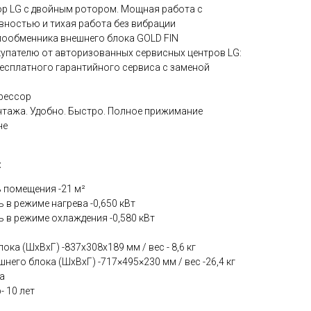
р LG с двойным ротором. Мощная работа с
ностью и тихая работа без вибрации
лообменника внешнего блока GOLD FIN
упателю от авторизованных сервисных центров LG:
 бесплатного гарантийного сервиса с заменой
прессор
нтажа. Удобно. Быстро. Полное прижимание
не
:
 помещения -21 м²
в режиме нагрева -0,650 кВт
в режиме охлаждения -0,580 кВт
ока (ШхВхГ) -837х308х189 мм / вес - 8,6 кг
его блока (ШхВхГ) -717×495×230 мм / вес -26,4 кг
а
- 10 лет