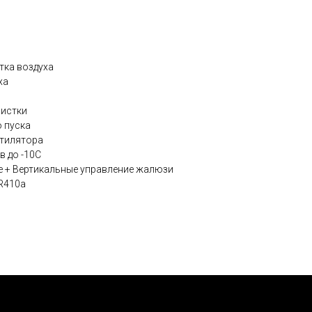
тка воздуха
ха
чистки
о пуска
нтилятора
в до -10С
 + Вертикальные управление жалюзи
 R410a