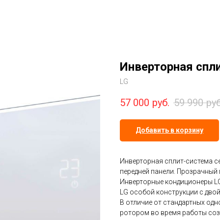
Инверторная спл
LG
57 000
руб.
59 990
руб
Добавить в корзину
Инверторная сплит-система с
передней панели. Прозрачный 
Инверторные кондиционеры 
LG особой конструкции с дво
В отличие от стандартных од
ротором во время работы соз