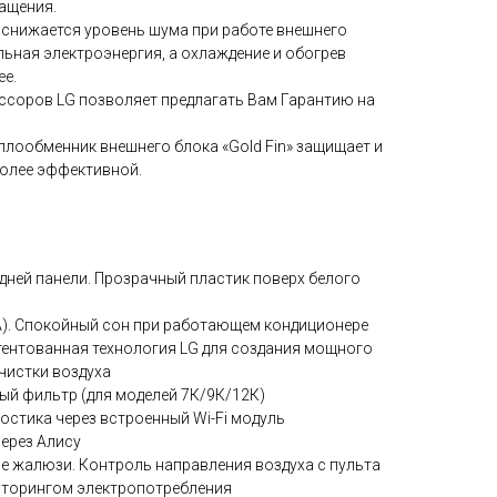
ащения.
 снижается уровень шума при работе внешнего
ьная электроэнергия, а охлаждение и обогрев
е.
соров LG позволяет предлагать Вам Гарантию на
плообменник внешнего блока «Gold Fin» защищает и
более эффективной.
дней панели. Прозрачный пластик поверх белого
А). Спокойный сон при работающем кондиционере
патентованная технология LG для создания мощного
чистки воздуха
ый фильтр (для моделей 7К/9К/12К)
остика через встроенный Wi-Fi модуль
ерез Алису
е жалюзи. Контроль направления воздуха с пульта
иторингом электропотребления