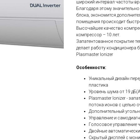
широкий интервал частоты вр
Благодаря этому значительно
блока, экономится дополнител
помещения происходит быстре
Высочайшее качество компрес
компрессор – 10 лет.
Запатентованное покрытие те
делает работу кондиционера 
Plasmaster Ionizer
Особенности:
Уникальный дизайн пере
пластика
Уровень шума от 19 дБ(
Plasmaster Ionizer - за
потока ионов с целью о
Дополнительный угольн
Управление и самодиагн
Голосовое управление ч
Двойные автоматически
Скрытый дисплей с мон