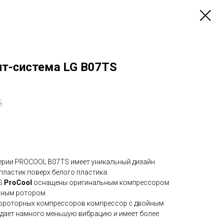
ит-система LG B07TS
.
ерии PROCOOL B07TS имеет уникальный дизайн
пластик поверх белого пластика.
LG
ProCool
оснащены оригинальным компрессором
йным ротором.
нороторных компрессоров компрессор с двойным
дает намного меньшую вибрацию и имеет более