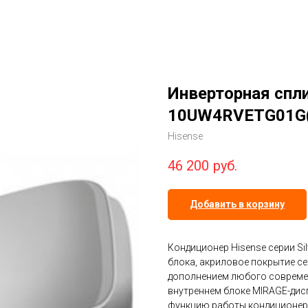
Инверторная спли
10UW4RVETG01G(
Hisense
46 200
руб.
Добавить в корзину
Кондиционер Hisense серии Silv
блока, акриловое покрытие се
дополнением любого современ
внутреннем блоке MIRAGE-ди
функцию работы кондиционера