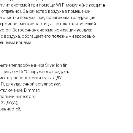
плит системой при помощи Wi-Fi модуля (не входит в
отдельно). За качество воздуха в помещении
а очистки воздуха, предполагающая следующие
задерживает мелкие частицы, фотокаталитический
ive Ion. Встроенная система ионизации воздуха
о воздуха, обогащает его полезными здоровью
женными ионами.
тие теплообменника Silver Ion fin;
грев до –15 °C наружного воздуха;
в месте расположения пульта ДУ;
i, для удаленной регулировки;
отключение, Dimmer;
+ полный инвертор;
22 Дб(А);
равностей;