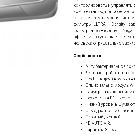
контролировать и управлять с
комплектацию, приобретается 
отвечает комплексная систем
фильтры: ULTRA Hi Density - 
фильтр, а также фильтр Negat
эффективно улучшает качеств
человека отрицательно заря
Особенности:
Антибактериальное покры
Диапазон работы на обо
iFeel – подача воздуха 
Опционально модуль Wi-F
Таймер на включение и 
Технология DC Inverter 
Низкий уровень шума от 
Самодиагностика неисп
Скрытый дисплей;
4D AUTO AIR.
Гарантия 3 года