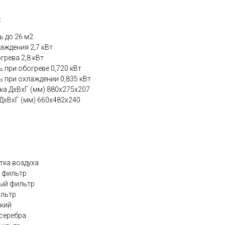
:
 до 26 м2.
аждения 2,7 кВт
рева 2,8 кВт
при обогреве 0,720 кВт
 при охлаждении 0,835 кВт
ка ДхВхГ (мм) 880х275х207
ДхВхГ (мм) 660х482х240
тка воздуха
й фильтр
ный фильтр
ильтр
ский
 серебра