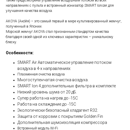
Также предусмотрены управление воздушным потоком во всех
направлениях с пульта и встроенный ионизатор SMART Ionizer для
улучшения качества воздуха.
AKOYA (Ако́йя) – это самый первый в мире культивированный жемчуг,
полученный в Японии.
Морской жемчуг AKOYA стал признанным стандартом качества
благодаря своей одной из ключевых характеристик – уникальному
блеску.
Особенности:
SMART Air Автоматическое управление потоком
воздуха в 4-х направлениях
Плазменная очистка воздуха
Многоступенчатая очистка воздуха.
SMART Ion 4 дополнительных фильтра в комплекте
Низкий уровень шума от 20 дБ.
Супер работа на нагрев до -15С
Работа на охлаждение до -15С
Экологически безопасный хладагент R32.
Защита от коррозии с покрытием Golden Fin
Дополнительная шумоизоляция компрессора
Встроенный модуль Wi-Fi