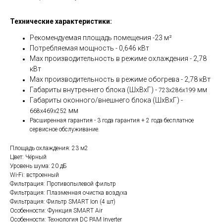
Технические характеристики:
Рекомендуемая площадь помещения -23 м²
Потребляемая мощность - 0,646 кВт
Мах производительность в режиме охлаждения - 2,78
кВт
Мах производительность в режиме обогрева - 2,78 кВт
Габариты внутреннего блока (ШхВхГ) -
мм
723x286x199
Габариты оконного/внешнего блока (ШхВхГ) -
мм
668x469x252
Расширенная гарантия - 3 года гарантия + 2 года бесплатное
сервисное обслуживание.
Площадь охлаждения: 23 м2
Цвет: Чёрный
Уровень шума: 20 дБ
Wi-Fi: встроенный
Фильтрация: Противопылевой фильтр
Фильтрация: Плазменная очистка воздуха
Фильтрация: Фильтр SMART Ion (4 шт)
Особенности: Функция SMART Air
Особенности: Технология DС PAM Inverter