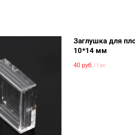
Заглушка для пл
10*14 мм
40
руб.
/
1 pc