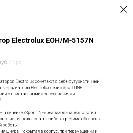
ор Electrolux EOH/M-5157N
руб.
/
1 pc
торов Electrolux сочетают в себе футуристичный
ые радиаторы Electrolux серии Sport LINE
твии с пристальными исследованиями
й.
 – в линейке «SportLINE» реализована технология
позволяет использовать прибор в режиме обогрева
й работы.
ия шнура – скрытая в корпус, при перемещении и