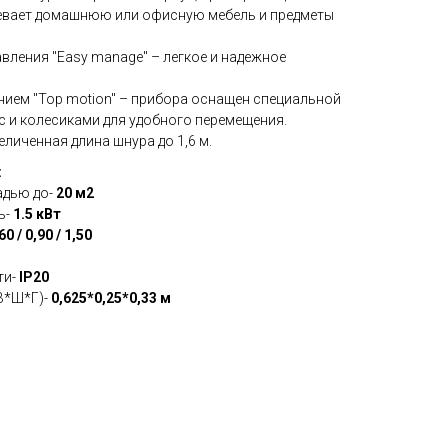
девает домашнюю или офисную мебель и предметы
вления "Easy manage" – легкое и надежное
нием "Тор motion" – прибора оснащен специальной
с и колесиками для удобного перемещения.
величенная длина шнура до 1,6 м.
:
адью до-
20 м2
ь-
1.5 кВт
60 / 0,90 / 1,50
ти-
IP20
В*Ш*Г)-
0,625*0,25*0,33 м