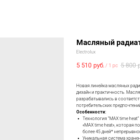
Масляный радиат
Electrolux
5 510
руб.
5 800
/
1 pc
Новая линейка масляных радиа
дизайн и практичность. Маслян
разрабатывались в соответс
потребительских предпочтени
Особенности:
Технология "MAX time heat"
«MAX time heat», которая 
более 45 дней* непрерывно
Уникальная система хранен