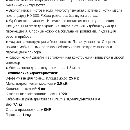
● Автоматическое поддержание температуры. Высоконадежный
механический термостат
● Экологически чистое масло. Многоступенчатая система очистки масла
по стандарту HD 300. Работа радиатора без шума и запаха.
● Удобная эксплуатация. Интуитивно понятная панель управления.
Специальный отсек для хранения шнура питания. Удобная ручка для
перемещения. Опорные ножки с мобильными роликами. Индикация
работы прибора.
● Надежная конструкция и безопасность. Легкая установка. Опорные
ножки с мобильными роликами обеспечивают легкую установку и
перемещение прибора.
● Классический дизайн и эргономичная конструкция - впишется в любой
интерьер
● Увеличенная длина шнура питания 1.5 метра
Технические характеристики:
Эффективен для помещ. площадью до-
25 м2
Макс. потребляемая мощность-
2,0 кВт
Количество секций-
9 шт
Класс пылевлагозащищенности-
IP20
Габаритные размеры товара (В*Ш*Г)-
0,540*0,240*0,410 м
Вес-
7,1 кг
Страна производитель-
КНР
Гарантия-
1 год