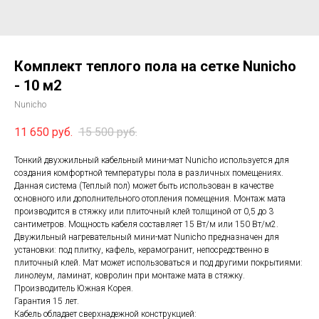
Комплект теплого пола на сетке Nunicho
- 10 м2
Nunicho
11 650
руб.
15 500
руб.
Тонкий двухжильный кабельный мини-мат Nunicho используется для
создания комфортной температуры пола в различных помещениях.
Данная система (Теплый пол) может быть использован в качестве
основного или дополнительного отопления помещения. Монтаж мата
производится в стяжку или плиточный клей толщиной от 0,5 до 3
сантиметров. Мощность кабеля составляет 15 Вт/м или 150 Вт/м2.
Двужильный нагревательный мини-мат Nunicho предназначен для
установки: под плитку, кафель, керамогранит, непосредственно в
плиточный клей. Мат может использоваться и под другими покрытиями:
линолеум, ламинат, ковролин при монтаже мата в стяжку.
Производитель Южная Корея.
Гарантия 15 лет.
Кабель обладает сверхнадежной конструкцией: