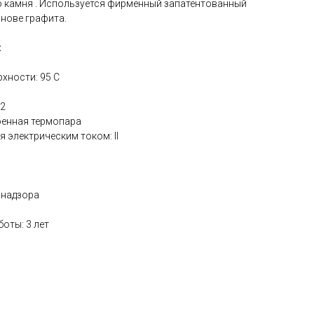
о камня . Используется фирменный запатентованный
снове графита.
:
хности: 95 С
м2
оенная термопара
 электрическим током: II
 надзора
оты: 3 лет