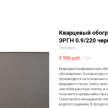
Кварцевый обогр
ЭРГН 0.9/220 че
Теплофон
9 990
руб.
/
1 pc
Кварцевые инфракрасные обогр
обогреватели. Основное досто
производится на основе высо
кварцевого песка. Смесь прес
чем облицовочную плитку, и о
получается чрезвычайно проч
структурой и насыщенной сте
водопоглощением. В процессе