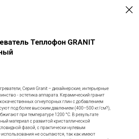
еватель Теплофон GRANIT
рный
еватели, Серия Granit – дизайнерские, интерьерные
инство - эстетика аппарата. Керамический гранит
кокачественных огнеупорных глин с добавлением
суют под более высоким давлением (400–500 кг/см?),
бжигают при температуре 1200 °C. В результате
ный материал с развитой кристаллической
кловидной фазой, с практически нулевым
 использования не осыпаются, так как имеют