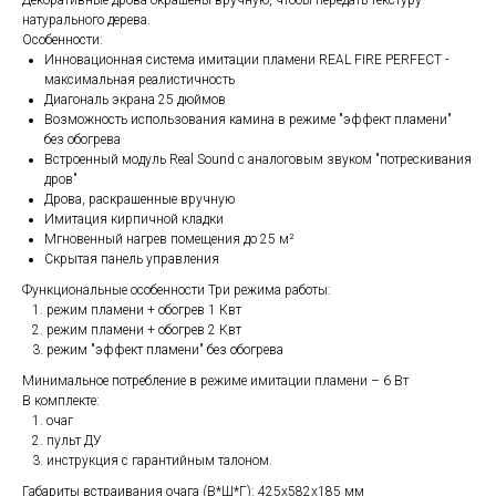
Декоративные дрова окрашены вручную, чтобы передать текстуру
натурального дерева.
Особенности:
Инновационная система имитации пламени REAL FIRE PERFECT -
максимальная реалистичность
Диагональ экрана 25 дюймов
Возможность использования камина в режиме "эффект пламени"
без обогрева
Встроенный модуль Real Sound с аналоговым звуком "потрескивания
дров"
Дрова, раскрашенные вручную
Имитация кирпичной кладки
Мгновенный нагрев помещения до 25 м²
Скрытая панель управления
Функциональные особенности Три режима работы:
режим пламени + обогрев 1 Квт
режим пламени + обогрев 2 Квт
режим "эффект пламени" без обогрева
Минимальное потребление в режиме имитации пламени – 6 Вт
В комплекте:
очаг
пульт ДУ
инструкция с гарантийным талоном.
Габариты встраивания очага (В*Ш*Г): 425х582х185 мм