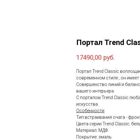
Портал Trend Cla
17490,00
руб.
Портал Trend Classic воплоща
современном стиле , он имеет
Совершенство линий и баланс
вашего интерьера.
С порталом Trend Classic люб
искусства.
Особенности
Тип встраивания очага - фро
Цвета серии Trend Classic: бел
Материал: МДФ
Покрытие: эмаль