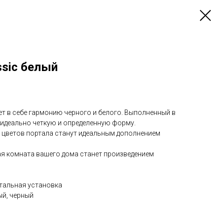
ssic белый
ет в себе гармонию черного и белого. Выполненный в
 идеально четкую и определенную форму.
 цветов портала станут идеальным дополнением
ая комната вашего дома станет произведением
нтальная установка
ый, черный