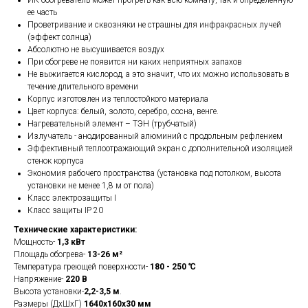
ИК-обогреватель может прогреть как всю комнату, так и определенную
ее часть
Проветривание и сквозняки не страшны для инфракрасных лучей
(эффект солнца)
Абсолютно не высушивается воздух
При обогреве не появится ни каких неприятных запахов
Не выжигается кислород, а это значит, что их можно использовать в
течение длительного времени
Корпус изготовлен из теплостойкого материала
Цвет корпуса: белый, золото, серебро, сосна, венге.
Нагревательный элемент – ТЭН (трубчатый)
Излучатель - анодированный алюминий с продольным рефлением
Эффективный теплоотражающий экран с дополнительной изоляцией
стенок корпуса
Экономия рабочего пространства (установка под потолком, высота
установки не менее 1,8 м от пола)
Класс электрозащиты I
Класс защиты IP 20
Технические характеристики:
Мощность-
1,3 кВт
Площадь обогрева-
13-26 м²
Температура греющей поверхности-
180 - 250 ℃
Напряжение-
220 В
Высота установки-
2,2-3,5 м
.
Размеры (ДхШхГ)
1640х160х30 мм