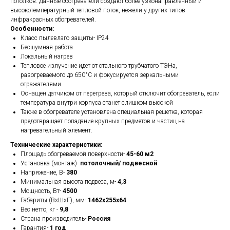
потолков. Данные обогреватели создают более узконаправленный и
высокотемпературный тепловой поток, нежели у других типов
инфракрасных обогревателей.
Особенности:
Класс пылевлаго защиты- IP24
Бесшумная работа
Локальный нагрев
Тепловое излучение идет от стального трубчатого ТЭНа,
разогреваемого до 650°С и фокусируется зеркальными
отражателями.
Оснащен датчиком от перегрева, который отключит обогреватель, если
температура внутри корпуса станет слишком высокой
Также в обогревателе установлена специальная решетка, которая
предотвращает попадание крупных предметов и частиц на
нагревательный элемент.
Технические характеристики:
Площадь обогреваемой поверхности-
45-60 м2
Установка (монтаж)-
потолочный/ подвесной
Напряжение, В-
380
Минимальная высота подвеса, м-
4,3
Мощность, Вт-
4500
Габариты (ВхШхГ), мм-
1462х255х64
Вес нетто, кг -
9,8
Страна производитель-
Россия
Гарантия-
1 год