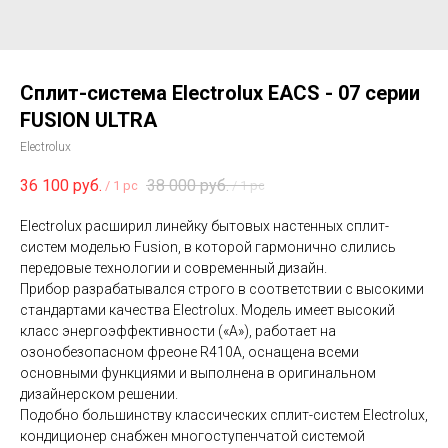
Сплит-система Electrolux EACS - 07 серии
FUSION ULTRA
Electrolux
36 100
руб.
38 000
руб.
/
1 pc
/
1 pc
Electrolux расширил линейку бытовых настенных сплит-
систем моделью Fusion, в которой гармонично слились
передовые технологии и современный дизайн.
Прибор разрабатывался строго в соответствии с высокими
стандартами качества Electrolux. Модель имеет высокий
класс энергоэффективности («А»), работает на
озонобезопасном фреоне R410А, оснащена всеми
основными функциями и выполнена в оригинальном
дизайнерском решении.
Подобно большинству классических сплит-систем Electrolux,
кондиционер снабжен многоступенчатой системой