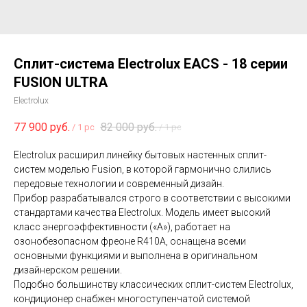
Сплит-система Electrolux EACS - 18 серии
FUSION ULTRA
Electrolux
77 900
руб.
82 000
руб.
/
1 pc
/
1 pc
Electrolux расширил линейку бытовых настенных сплит-
систем моделью Fusion, в которой гармонично слились
передовые технологии и современный дизайн.
Прибор разрабатывался строго в соответствии с высокими
стандартами качества Electrolux. Модель имеет высокий
класс энергоэффективности («А»), работает на
озонобезопасном фреоне R410А, оснащена всеми
основными функциями и выполнена в оригинальном
дизайнерском решении.
Подобно большинству классических сплит-систем Electrolux,
кондиционер снабжен многоступенчатой системой