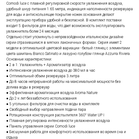
Comodi luce с плавной регулировкой скорости увлажнения воздуха,
удобный шнур питания 1.65 метра, индикация наполненности резервуара
для воды и антискользящее покрытие ножек основания делают
эксплуатацию прибора удобной и безопасной. В комплект поставки
входит 5 фильтров для воды, что дает возможность эксплуатировать
увлажнитель более 24 месяцев.
Отдельно стоит упомянуть о непревзойденном итальянском дизайне
серии отразившимся в мягких лаконичных формах. Серия имеет 2
модели в оптимальной цветовой вариации - белый глянец с элементами
цвета шампань Bianco Satinato и лазурно голубом глянце Azzurra Riviera.
Основные характеристики:
● 2 в 1: Увлажнитель + Ароматизатор воздуха
● Интенсивное увлажнение воздуха до 380 мл в час
● Оптимальный объем резервуара 3 литра
● До 8 часов непрерывной работы на максимальной мощности без
долива воды в резервуар
● Эффективная ароматизация воздуха Aroma Nature
● До 2-х лет беззаботного использования
● 5 угольных фильтров для очистки воды в комплекте
● Свободный выбор направления подачи пара
● Ротационная конструкция распылителя 360° Water UP I
● Плавная регулировка интенсивности увлажнения воздуха
● Панель управления серии Comodi luce
● Бесшумная работа для комфортного использования во время сна и
отдыха