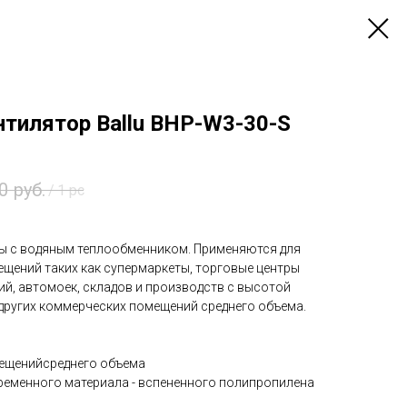
нтилятор Ballu BHP-W3-30-S
0
руб.
/
1 pc
ы с водяным теплообменником. Применяются для
щений таких как супермаркеты, торговые центры
й, автомоек, складов и производств с высотой
 других коммерческих помещений среднего объема.
ещенийсреднего объема
ременного материала - вспененного полипропилена