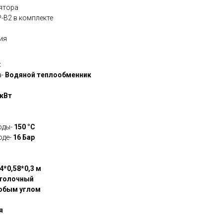
ятора
B2 в комплекте
ия
:
а-
Водяной теплообменник
 кВт
оды-
150 °С
оде-
16 Бар
4*0,58*0,3 м
отолочный
юбым углом
я