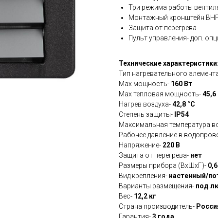
Три режима работы вентил
Монтажный кронштейн BHP-
Защита от перегрева
Пульт управления- доп. опц
Технические характеристики
Тип нагревательного элемент
Мах мощность-
160 Вт
Max тепловая мощность-
45,6
Нагрев воздуха-
42,8 °С
Степень защиты-
IP54
Максимальная температура в
Рабочее давление в водопров
Напряжение-
220 В
Защита от перегрева-
нет
Размеры прибора (ВхШхГ)-
0,6
Вид крепления-
настенный/п
Варианты размещения-
под л
Вес-
12,2 кг
Страна производитель-
Росси
Гарантия-
3 года