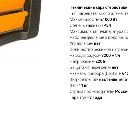
Технические характеристики 
Тип нагревательного элемента
Max мощность-
21000 Вт
Степень защиты-
IP54
Максимальная температура в
Рабочее давление в водопров
Управление-
нет
Количество режимов нагрева
Расход воздуха-
3200 м³/ч
Напряжение-
220 В
Защита от перегрева-
нет
Размеры прибора (ШхВхГ)-
64
Вид крепления-
настенный/п
Вес-
11 кг
Страна производитель-
Росси
Гарантия-
3 года