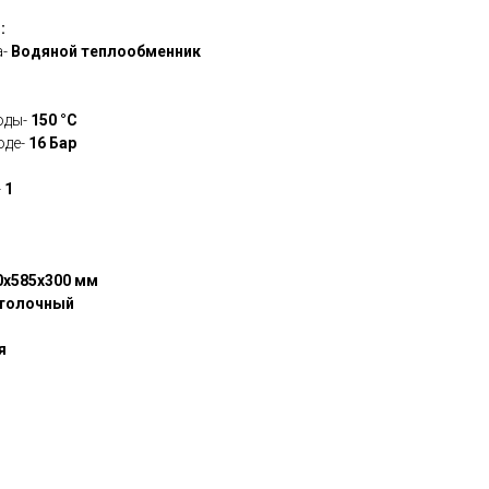
:
-
Водяной теплообменник
оды-
150 °С
оде-
16 Бар
-
1
0х585х300 мм
отолочный
я