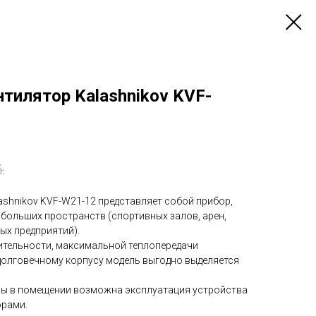
тилятор Kalashnikov KVF-
.
ashnikov KVF-W21-12 представляет собой прибор,
 больших пространств (спортивных залов, арен,
ых предприятий).
ительности, максимальной теплопередачи
долговечному корпусу модель выгодно выделяется
ры в помещении возможна эксплуатация устройства
орами.