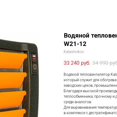
Водяной тепловен
W21-12
Kalashnikov
33 240
руб.
34 990
руб
Водяной тепловентилятор Kal
который служит для обогрева
заводских цехов, промышленн
Благодаря высокой производ
теплообменника, прочному и 
среди аналогов.
Для выравнивания температу
в комплексе с дестратификат