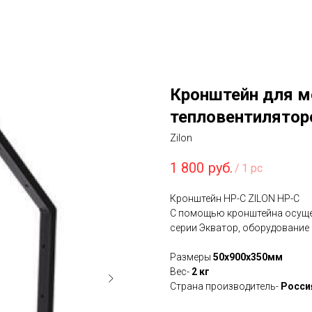
Кронштейн для 
тепловентилятор
Zilon
1 800
руб.
/
1 pc
Кронштейн HP-C ZILON HР-С
С помощью кронштейна осуще
серии Экватор, оборудование 
Размеры
50x900x350мм
Вес-
2 кг
Страна производитель-
Росси