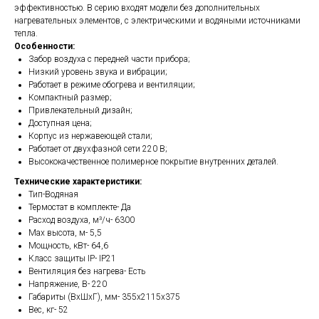
эффективностью. В серию входят модели без дополнительных
нагревательных элементов, с электрическими и водяными источниками
тепла.
Особенности:
Забор воздуха с передней части прибора;
Низкий уровень звука и вибрации;
Работает в режиме обогрева и вентиляции;
Компактный размер;
Привлекательный дизайн;
Доступная цена;
Корпус из нержавеющей стали;
Работает от двухфазной сети 220 В;
Высококачественное полимерное покрытие внутренних деталей.
Технические характеристики:
Тип-Водяная
Термостат в комплекте- Да
Расход воздуха, м³/ч- 6300
Max высота, м- 5,5
Мощность, кВт- 64,6
Класс защиты IP- IP
21
Вентиляция без нагрева- Есть
Напряжение, В- 220
Габариты (ВхШхГ), мм- 355х2115х375
Вес, кг- 52