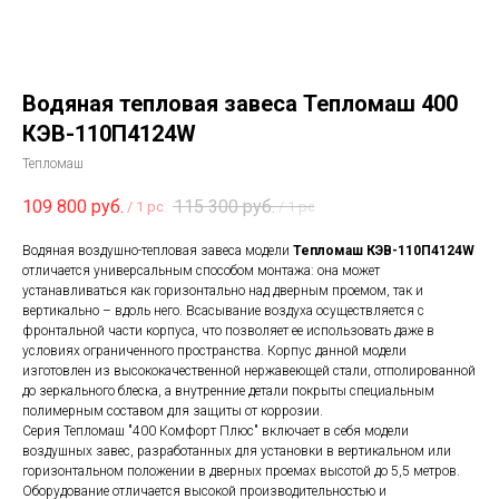
Водяная тепловая завеса Тепломаш 400
КЭВ-110П4124W
Тепломаш
109 800
руб.
115 300
руб.
/
1 pc
/
1 pc
Водяная воздушно-тепловая завеса модели
Тепломаш КЭВ-110П4124W
отличается универсальным способом монтажа: она может
устанавливаться как горизонтально над дверным проемом, так и
вертикально – вдоль него. Всасывание воздуха осуществляется с
фронтальной части корпуса, что позволяет ее использовать даже в
условиях ограниченного пространства. Корпус данной модели
изготовлен из высококачественной нержавеющей стали, отполированной
до зеркального блеска, а внутренние детали покрыты специальным
полимерным составом для защиты от коррозии.
Серия Тепломаш "400 Комфорт Плюс" включает в себя модели
воздушных завес, разработанных для установки в вертикальном или
горизонтальном положении в дверных проемах высотой до 5,5 метров.
Оборудование отличается высокой производительностью и