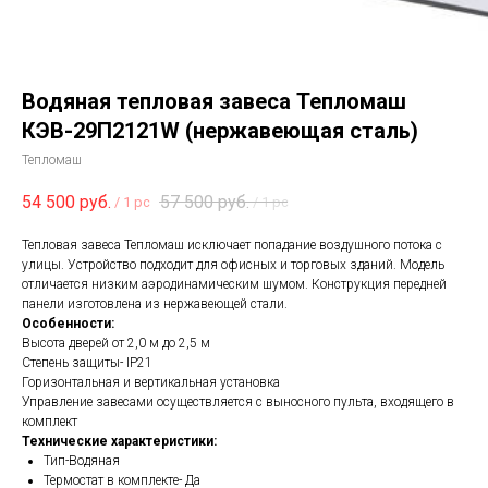
Водяная тепловая завеса Тепломаш
КЭВ-29П2121W (нержавеющая сталь)
Тепломаш
54 500
руб.
57 500
руб.
/
1 pc
/
1 pc
Тепловая завеса Тепломаш исключает попадание воздушного потока с
улицы. Устройство подходит для офисных и торговых зданий. Модель
отличается низким аэродинамическим шумом. Конструкция передней
панели изготовлена из нержавеющей стали.
Особенности:
Высота дверей от 2,0 м до 2,5 м
Степень защиты- IP21
Горизонтальная и вертикальная установка
Управление завесами осуществляется с выносного пульта, входящего в
комплект
Технические характеристики:
Тип-Водяная
Термостат в комплекте- Да