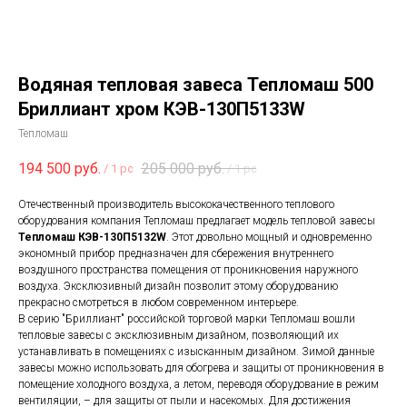
Водяная тепловая завеса Тепломаш 500
Бриллиант хром КЭВ-130П5133W
Тепломаш
194 500
руб.
205 000
руб.
/
1 pc
/
1 pc
Отечественный производитель высококачественного теплового
оборудования компания Тепломаш предлагает модель тепловой завесы
Тепломаш
КЭВ-130П5132W
. Этот довольно мощный и одновременно
экономный прибор предназначен для сбережения внутреннего
воздушного пространства помещения от проникновения наружного
воздуха. Эксклюзивный дизайн позволит этому оборудованию
прекрасно смотреться в любом современном интерьере.
В серию "Бриллиант" российской торговой марки Тепломаш вошли
тепловые завесы с эксклюзивным дизайном, позволяющий их
устанавливать в помещениях с изысканным дизайном. Зимой данные
завесы можно использовать для обогрева и защиты от проникновения в
помещение холодного воздуха, а летом, переводя оборудование в режим
вентиляции, – для защиты от пыли и насекомых. Для достижения